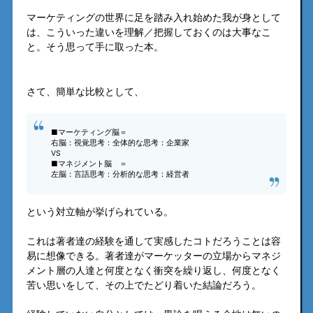
マーケティングの世界に足を踏み入れ始めた我が身として
は、こういった違いを理解／把握しておくのは大事なこ
と。そう思って手に取った本。
さて、簡単な比較として、
■マーケティング脳＝
右脳：視覚思考：全体的な思考：企業家
VS
■マネジメント脳 ＝
左脳：言語思考：分析的な思考：経営者
という対立軸が挙げられている。
これは著者達の経験を通して実感したコトだろうことは容
易に想像できる。著者達がマーケッターの立場からマネジ
メント層の人達と何度となく衝突を繰り返し、何度となく
苦い思いをして、その上でたどり着いた結論だろう。