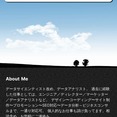
About Me
データサイエンティスト改め、データアナリスト。 過去に経験
した仕事としては、エンジニア／ディレクター／マーケッター
／データアナリストなど。 デザイン〜コーディング〜サイト制
作〜プロモーション〜SEO対応〜データ分析～ビジネスコンサ
ルまで、一通り対応可。 個人的なお仕事も請け負ってます。相
談含め、お気軽にご連絡を。