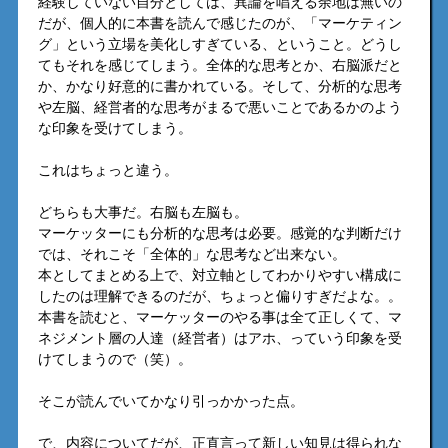
経験していない自分としては、異論を唱える余地は無いの
だが、個人的に本書を読んで感じたのが、「マーケティン
グ」という立場を美化しすぎている、ということ。どうし
てもそれを感じてしまう。全体的な思考とか、右脳派だと
か、かなり好意的に書かれている。そして、分析的な思考
や左脳、経営者的な思考がまるで悪いことであるかのよう
な印象を受けてしまう。
これはちょっと違う。
どちらも大事だ。右脳も左脳も。
マーケッターにも分析的な思考は必要。感覚的な判断だけ
では、それこそ「全体的」な思考など出来ない。
本としてまとめる上で、対立軸としてわかりやすい構成に
したのは理解できるのだが、ちょっと偏りすぎだよな。。
本書を読むと、マーケッターのやる事は全て正しくて、マ
ネジメント層の人達（経営者）はアホ、っていう印象を受
けてしまうので（笑）。
そこが読んでいてかなり引っかかった点。
で、内容についてだが、正直言って新しい知見は得られな