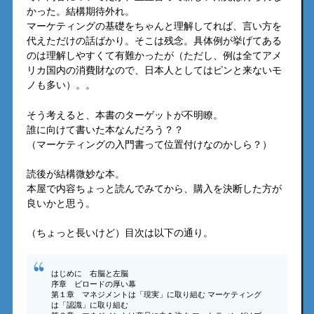
かった。結構期待外れ。
マーケティングの基礎をちゃんと理解してれば、言い方を
代えただけの話ばかり。そこは残念。具体例が挙げてある
のは理解しやすくて有難かったが（ただし、例は全てアメ
リカ国内の消費財なので、日本人としてはピンと来ないモ
ノも多い）。。
そう考えると、本書のターゲットが不明瞭。
誰に向けて書いた本なんだろう？？
（マーケティングの入門書って位置付けなのかしら？）
読後が結構微妙な本。
本屋で内容ちょっと読んでみてから、購入を決断した方が
良いかと思う。
（ちょっと長いけど）目次は以下の通り。
はじめに 右脳と左脳
序章 ビロードの厚い幕
第１章 マネジメントは「現実」に取り組む マーケティング
は「認識」に取り組む