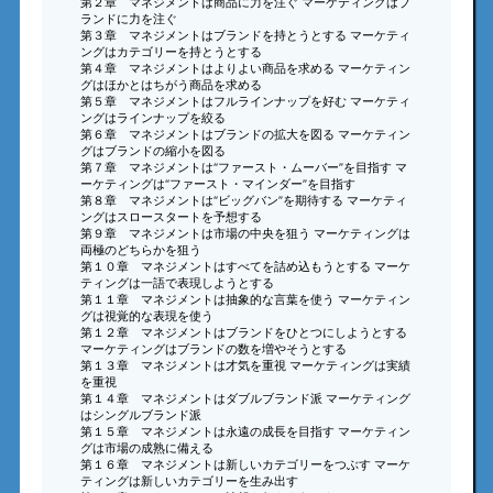
第２章 マネジメントは商品に力を注ぐ マーケティングはブ
ランドに力を注ぐ
第３章 マネジメントはブランドを持とうとする マーケティ
ングはカテゴリーを持とうとする
第４章 マネジメントはよりよい商品を求める マーケティン
グはほかとはちがう商品を求める
第５章 マネジメントはフルラインナップを好む マーケティ
ングはラインナップを絞る
第６章 マネジメントはブランドの拡大を図る マーケティン
グはブランドの縮小を図る
第７章 マネジメントは“ファースト・ムーバー”を目指す マ
ーケティングは“ファースト・マインダー”を目指す
第８章 マネジメントは“ビッグバン”を期待する マーケティ
ングはスロースタートを予想する
第９章 マネジメントは市場の中央を狙う マーケティングは
両極のどちらかを狙う
第１０章 マネジメントはすべてを詰め込もうとする マーケ
ティングは一語で表現しようとする
第１１章 マネジメントは抽象的な言葉を使う マーケティン
グは視覚的な表現を使う
第１２章 マネジメントはブランドをひとつにしようとする
マーケティングはブランドの数を増やそうとする
第１３章 マネジメントは才気を重視 マーケティングは実績
を重視
第１４章 マネジメントはダブルブランド派 マーケティング
はシングルブランド派
第１５章 マネジメントは永遠の成長を目指す マーケティン
グは市場の成熟に備える
第１６章 マネジメントは新しいカテゴリーをつぶす マーケ
ティングは新しいカテゴリーを生み出す