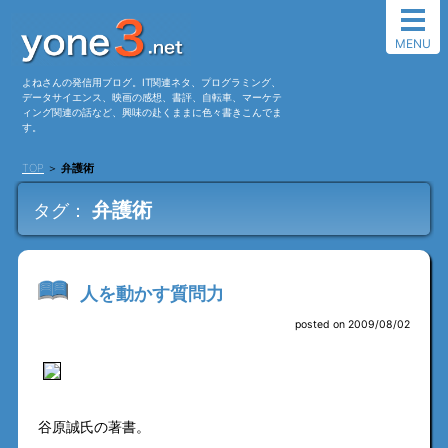
MENU
よねさんの発信用ブログ。IT関連ネタ、プログラミング、
データサイエンス、映画の感想、書評、自転車、マーケテ
ィング関連の話など、興味の赴くままに色々書きこんでま
す。
TOP
＞
弁護術
弁護術
タグ：
人を動かす質問力
posted on 2009/08/02
谷原誠氏の著書。