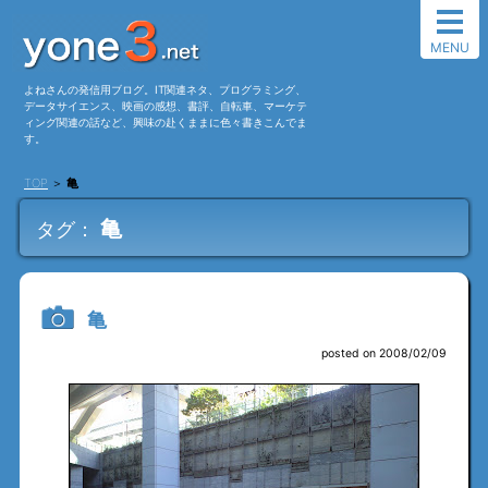
MENU
よねさんの発信用ブログ。IT関連ネタ、プログラミング、
データサイエンス、映画の感想、書評、自転車、マーケテ
ィング関連の話など、興味の赴くままに色々書きこんでま
す。
TOP
＞
亀
亀
タグ：
亀
posted on 2008/02/09