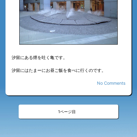
汐留にある煙を吐く亀です。
汐留にはたまーにお昼ご飯を食べに行くのです。
No Comments
«
»
<
>
1