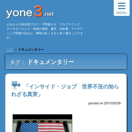
MENU
よねさんの発信用ブログ。IT関連ネタ、プログラミング、
データサイエンス、映画の感想、書評、自転車、マーケテ
ィング関連の話など、興味の赴くままに色々書きこんでま
す。
TOP
＞
ドキュメンタリー
ドキュメンタリー
タグ：
「インサイド・ジョブ 世界不況の知ら
れざる真実」
posted on 2011/05/29