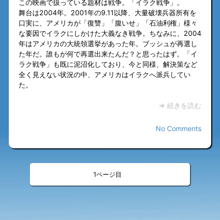
この映画で扱っている題材は戦争。「イラク戦争」。
舞台は2004年。2001年の9.11以降、大量破壊兵器所有を
口実に、アメリカが「復讐」「腹いせ」「石油利権」様々
な要因でイラクにしかけた大義なき戦争。ちなみに、2004
年はアメリカの大統領選挙があった年。ブッシュが再選し
た年だ。誰もが何で再選出来たんだ？と思ったはず。「イ
ラク戦争」も既に泥沼化しており、今と同様、解決策など
全く見えない状況の中、アメリカはイラクへ派兵してい
た。
⇒ 続きを読む
No Comments
«
»
<
>
1