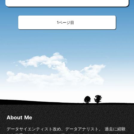
«
»
<
>
1
About Me
データサイエンティスト改め、データアナリスト。 過去に経験