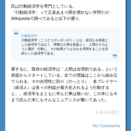
氏は行動経済学を専門としている。
「行動経済学」って正直あまり聞き慣れない学問だが、
Wikipediaで調べてみると以下の通り。
行動経済学
行動経済学（こうどうけいざいがく）とは、経済人を前提と
した経済学ではなく、実際の人間を前提とし、人間がどのよ
うに選択・行動し、その結果どうなるかを究明することを目
的とした経済学である。
要するに、既存の経済学は「人間は合理的である」という
前提からスタートしている。全ての理論はここから組み立
てられる。その合理性に則り（のっとり）、各プレイヤー
（経済人）は各々の利益が最大化されるよう行動する
と。。経済学をまともに学んだ事は無いが、この本にも今
まで読んだ本にもそんなニュアンスが書いてあった。
⇒ 続きを読む
No Comments