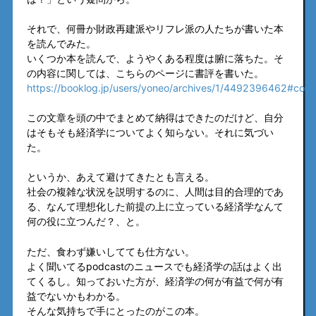
それで、何冊か財政再建派やリフレ派の人たちが書いた本
を読んでみた。
いくつか本を読んで、ようやくある程度は腑に落ちた。そ
の内容に関しては、こちらのページに書評を書いた。
https://booklog.jp/users/yoneo/archives/1/4492396462#com
この文章を頭の中でまとめて納得はできたのだけど、自分
はそもそも経済学についてよく知らない。それに気づい
た。
というか、あえて避けてきたとも言える。
社会の複雑な状況を説明するのに、人間は目的合理的であ
る、なんて理想化した前提の上に立っている経済学なんて
何の役に立つんだ？、と。
ただ、食わず嫌いしてても仕方ない。
よく聞いてるpodcastのニュースでも経済学の話はよく出
てくるし。知っておいた方が、経済学の何が有益で何が有
益でないかもわかる。
そんな気持ちで手にとったのがこの本。