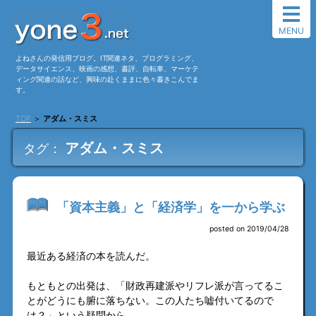
MENU
よねさんの発信用ブログ。IT関連ネタ、プログラミング、
データサイエンス、映画の感想、書評、自転車、マーケテ
ィング関連の話など、興味の赴くままに色々書きこんでま
す。
TOP
＞
アダム・スミス
アダム・スミス
タグ：
「資本主義」と「経済学」を一から学ぶ
posted on 2019/04/28
最近ある経済の本を読んだ。
もともとの出発は、「財政再建派やリフレ派が言ってるこ
とがどうにも腑に落ちない。この人たち嘘付いてるので
は？」という疑問から。