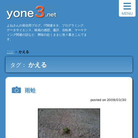
MENU
よねさんの発信用ブログ。IT関連ネタ、プログラミング、
データサイエンス、映画の感想、書評、自転車、マーケテ
ィング関連の話など、興味の赴くままに色々書きこんでま
す。
TOP
＞
かえる
かえる
タグ：
雨蛙
posted on 2009/03/30